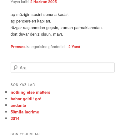
Yayın tarihi
2 Haziran 2005
aç müziğin sesini sonuna kadar.
aç pencereleri kapıları.
rüzgar saçlarımdan geçsin, zaman parmaklarından.
dört duvar deniz olsun. mavi.
Prenses
kategorisine gönderildi
|
2
Yanıt
A
r
a
SON YAZILAR
nothing else matters
bahar geldi! go!
andante
50mila lacrime
2014
SON YORUMLAR