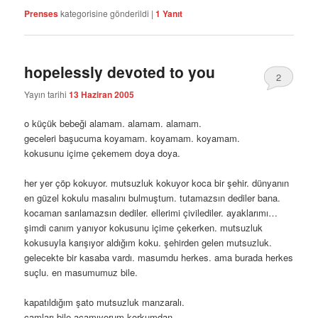
Prenses
kategorisine gönderildi
|
1
Yanıt
hopelessly devoted to you
2
Yayın tarihi
13 Haziran 2005
o küçük bebeği alamam. alamam. alamam.
geceleri başucuma koyamam. koyamam. koyamam.
kokusunu içime çekemem doya doya.
her yer çöp kokuyor. mutsuzluk kokuyor koca bir şehir. dünyanın
en güzel kokulu masalını bulmuştum. tutamazsın dediler bana.
kocaman sarılamazsın dediler. ellerimi çivilediler. ayaklarımı…
şimdi canım yanıyor kokusunu içime çekerken. mutsuzluk
kokusuyla karışıyor aldığım koku. şehirden gelen mutsuzluk.
gelecekte bir kasaba vardı. masumdu herkes. ama burada herkes
suçlu. en masumumuz bile.
kapatıldığım şato mutsuzluk manzaralı.
camları bile açamıyorum korkumdan.