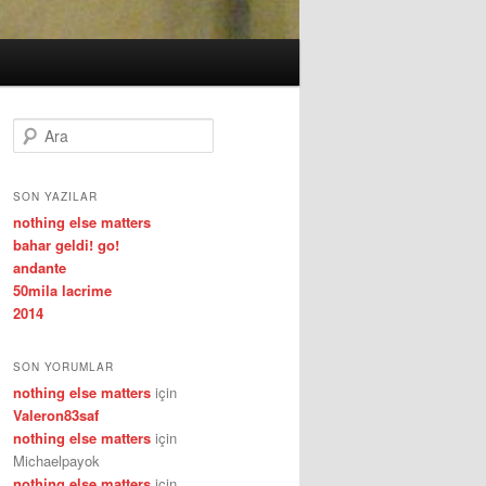
A
r
a
SON YAZILAR
nothing else matters
bahar geldi! go!
andante
50mila lacrime
2014
SON YORUMLAR
nothing else matters
için
Valeron83saf
nothing else matters
için
Michaelpayok
nothing else matters
için