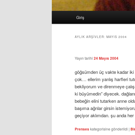
Ana
Giriş
Birincil
İkincil
menü
içeriğe
içeriğe
AYLIK ARŞIVLER:
MAYIS 2004
geç
geç
Yayın tarihi
24 Mayıs 2004
göğsümden üç vakte kadar iki y
çok… ellerim yanlış harfleri tut
bekliyorum ve direnmeye çalışı
ki büyümedin” diyecek. dağların
bebeğin elini tutarken anne o
başıma ağrılar girsin istemiyo
geçiyor aklımdan. şu anda her
Prenses
kategorisine gönderildi
|
Bi