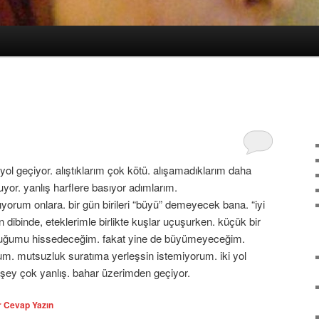
ol geçiyor. alıştıklarım çok kötü. alışamadıklarım daha
uyor. yanlış harflere basıyor adımlarım.
yorum onlara. bir gün birileri “büyü” demeyecek bana. “iyi
 dibinde, eteklerimle birlikte kuşlar uçuşurken. küçük bir
lduğumu hissedeceğim. fakat yine de büyümeyeceğim.
rum. mutsuzluk suratıma yerleşsin istemiyorum. iki yol
 şey çok yanlış. bahar üzerimden geçiyor.
r Cevap Yazın