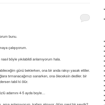
yorum bunu.
maya çalışıyorum.
asıl böyle yıkılabildi anlamıyorum hala.
abileceğim günü beklerken, ona bir anda rakıyı yasak ettiler.
lara tırmanacağımızı sanarken, ona öleceksin dediler. bir
ersen tabii ki ölür.
özlü adamını 4-5 ayda boyle…
 ama anlamıyorum. kafam almıyor. ölüm nasıl bir şeydir?