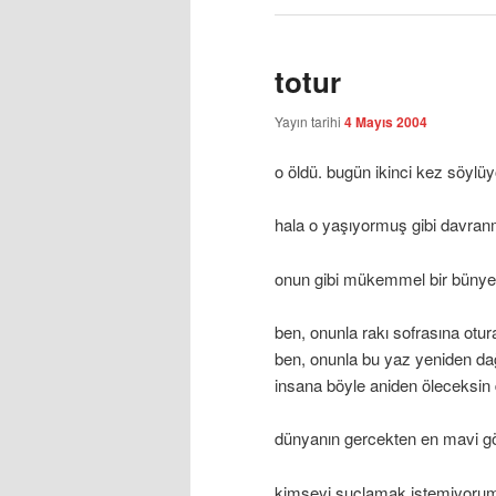
totur
Yayın tarihi
4 Mayıs 2004
o öldü. bugün ikinci kez söylü
hala o yaşıyormuş gibi davran
onun gibi mükemmel bir bünye n
ben, onunla rakı sofrasına otur
ben, onunla bu yaz yeniden dağ
insana böyle aniden öleceksin d
dünyanın gercekten en mavi g
kimseyi suçlamak istemiyorum.