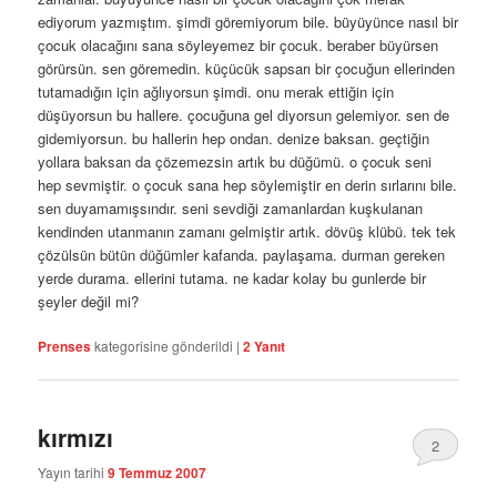
ediyorum yazmıştım. şimdi göremiyorum bile. büyüyünce nasıl bir
çocuk olacağını sana söyleyemez bir çocuk. beraber büyürsen
görürsün. sen göremedin. küçücük sapsarı bir çocuğun ellerinden
tutamadığın için ağlıyorsun şimdi. onu merak ettiğin için
düşüyorsun bu hallere. çocuğuna gel diyorsun gelemiyor. sen de
gidemiyorsun. bu hallerin hep ondan. denize baksan. geçtiğin
yollara baksan da çözemezsin artık bu düğümü. o çocuk seni
hep sevmiştir. o çocuk sana hep söylemiştir en derin sırlarını bile.
sen duyamamışsındır. seni sevdiği zamanlardan kuşkulanan
kendinden utanmanın zamanı gelmiştir artık. dövüş klübü. tek tek
çözülsün bütün düğümler kafanda. paylaşama. durman gereken
yerde durama. ellerini tutama. ne kadar kolay bu gunlerde bir
şeyler değil mi?
Prenses
kategorisine gönderildi
|
2
Yanıt
kırmızı
2
Yayın tarihi
9 Temmuz 2007