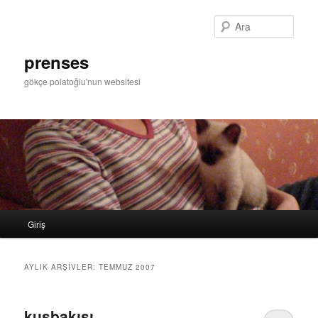
Ara
prenses
gökçe polatoğlu'nun websitesi
Ana
Giriş
Birincil
İkincil
menü
içeriğe
içeriğe
AYLIK ARŞIVLER:
TEMMUZ 2007
geç
geç
kuşbakışı