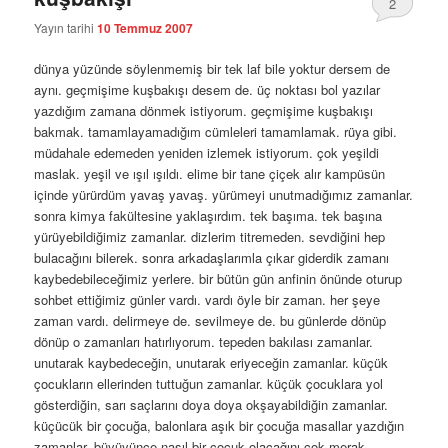
2
Yayın tarihi
10 Temmuz 2007
dünya yüzünde söylenmemiş bir tek laf bile yoktur dersem de
aynı. geçmişime kuşbakışı desem de. üç noktası bol yazılar
yazdığım zamana dönmek istiyorum. geçmişime kuşbakışı
bakmak. tamamlayamadığım cümleleri tamamlamak. rüya gibi.
müdahale edemeden yeniden izlemek istiyorum. çok yeşildi
maslak. yeşil ve ışıl ışıldı. elime bir tane çiçek alır kampüsün
içinde yürürdüm yavaş yavaş. yürümeyi unutmadığımız zamanlar.
sonra kimya fakültesine yaklaşırdım. tek başıma. tek başına
yürüyebildiğimiz zamanlar. dizlerim titremeden. sevdiğini hep
bulacağını bilerek. sonra arkadaşlarımla çıkar giderdik zamanı
kaybedebileceğimiz yerlere. bir bütün gün anfinin önünde oturup
sohbet ettiğimiz günler vardı. vardı öyle bir zaman. her şeye
zaman vardı. delirmeye de. sevilmeye de. bu günlerde dönüp
dönüp o zamanları hatırlıyorum. tepeden bakılası zamanlar.
unutarak kaybedeceğin, unutarak eriyeceğin zamanlar. küçük
çocukların ellerinden tuttuğun zamanlar. küçük çocuklara yol
gösterdiğin, sarı saçlarını doya doya okşayabildiğin zamanlar.
küçücük bir çocuğa, balonlara aşık bir çocuğa masallar yazdığın
zamanlar. büyüyünce nasıl bir çocuk olacağını çok merak