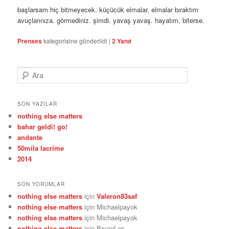
başlarsam hiç bitmeyecek. küçücük elmalar. elmalar bıraktım
avuçlarınıza. görmediniz. şimdi. yavaş yavaş. hayatım. biterse.
Prenses
kategorisine gönderildi
|
2
Yanıt
A
r
a
SON YAZILAR
nothing else matters
bahar geldi! go!
andante
50mila lacrime
2014
SON YORUMLAR
nothing else matters
için
Valeron83saf
nothing else matters
için
Michaelpayok
nothing else matters
için
Michaelpayok
nothing else matters
için
BryanLes