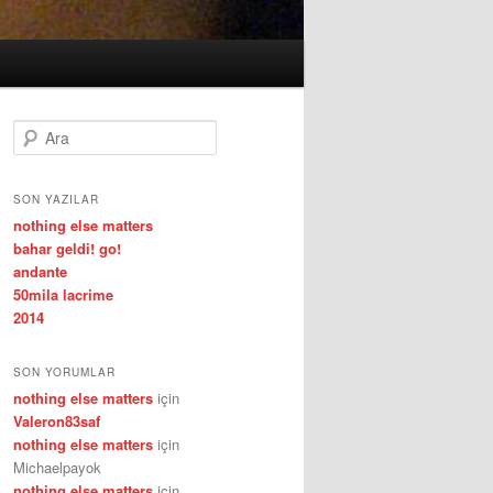
A
r
a
SON YAZILAR
nothing else matters
bahar geldi! go!
andante
50mila lacrime
2014
SON YORUMLAR
nothing else matters
için
Valeron83saf
nothing else matters
için
Michaelpayok
nothing else matters
için