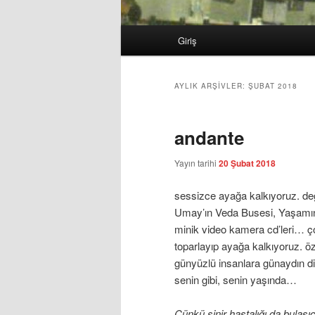
Ana
Giriş
Birincil
İkincil
menü
içeriğe
içeriğe
AYLIK ARŞIVLER:
ŞUBAT 2018
geç
geç
andante
Yayın tarihi
20 Şubat 2018
sessizce ayağa kalkıyoruz. değe
Umay’ın Veda Busesi, Yaşamın u
minik video kamera cd’leri… ço
toparlayıp ayağa kalkıyoruz. ö
günyüzlü insanlara günaydın diy
senin gibi, senin yaşında…
Çünkü sinir hastalığı da bulaşı