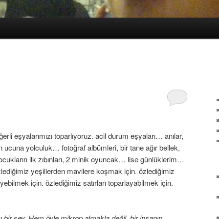
rli eşyalarımızı toparlıyoruz. acil durum eşyaları… anılar,
cuna yolculuk… fotoğraf albümleri, bir tane ağır bellek,
cukların ilk zıbınları, 2 minik oyuncak… lise günlüklerim…
zlediğimiz yeşillerden mavilere koşmak için. özlediğimiz
ebilmek için. özlediğimiz satırları toparlayabilmek için.
cı bir şey. Hem öyle mikrop almakla değil, bir insanın