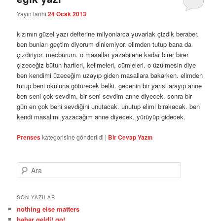
Yayın tarihi
24 Ocak 2013
kızımın güzel yazı defterine milyonlarca yuvarlak çizdik beraber.
ben bunları geçtim diyorum dinlemiyor. elimden tutup bana da
çizdiriyor. mecburum. o masallar yazabilene kadar birer birer
çizeceğiz bütün harfleri, kelimeleri, cümleleri. o üzülmesin diye
ben kendimi üzeceğim uzayıp giden masallara bakarken. elimden
tutup beni okuluna götürecek belki. gecenin bir yarısı arayıp anne
ben seni çok sevdim, bir seni sevdim anne diyecek. sonra bir
gün en çok beni sevdiğini unutacak. unutup elimi bırakacak. ben
kendi masalımı yazacağım anne diyecek. yürüyüp gidecek.
Prenses
kategorisine gönderildi
|
Bir Cevap Yazın
A
r
a
SON YAZILAR
nothing else matters
bahar geldi! go!