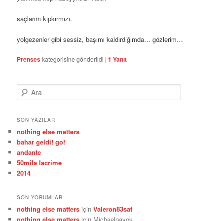
saçlarım kıpkırmızı.
yolgezenler gibi sessiz, başımı kaldırdığımda… gözlerim…
Prenses
kategorisine gönderildi
|
1
Yanıt
A
r
a
SON YAZILAR
nothing else matters
bahar geldi! go!
andante
50mila lacrime
2014
SON YORUMLAR
nothing else matters
için
Valeron83saf
nothing else matters
için
Michaelpayok