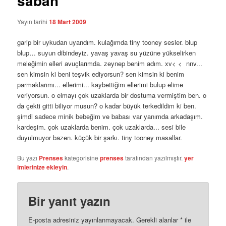
sabah
Yayın tarihi
18 Mart 2009
garip bir uykudan uyandım. kulağımda tiny tooney sesler. blup
blup… suyun dibindeyiz. yavaş yavaş su yüzüne yükselirken
meleğimin elleri avuçlarımda. zeynep benim adım. xv< < nnv...
sen kimsin ki beni teşvik ediyorsun? sen kimsin ki benim
parmaklarımı... ellerimi... kaybettiğim ellerimi bulup elime
veriyorsun. o elmayı çok uzaklarda bir dostuma vermiştim ben. o
da çekti gitti biliyor musun? o kadar büyük terkedildim ki ben.
şimdi sadece minik bebeğim ve babası var yanımda arkadaşım.
kardeşim. çok uzaklarda benim. çok uzaklarda... sesi bile
duyulmuyor bazen. küçük bir şarkı. tiny tooney masallar.
Bu yazı
Prenses
kategorisine
prenses
tarafından yazılmıştır.
yer
imlerinize ekleyin
.
Bir yanıt yazın
E-posta adresiniz yayınlanmayacak.
Gerekli alanlar
*
ile