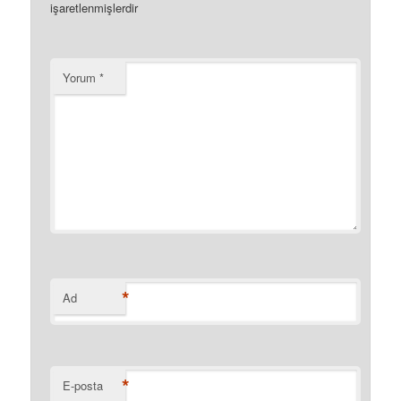
işaretlenmişlerdir
Yorum
*
*
Ad
*
E-posta