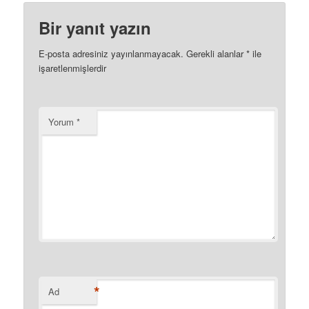
Bir yanıt yazın
E-posta adresiniz yayınlanmayacak.
Gerekli alanlar
*
ile
işaretlenmişlerdir
Yorum
*
*
Ad