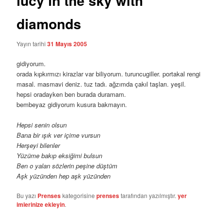
lucy in the sky with
diamonds
Yayın tarihi
31 Mayıs 2005
gidiyorum.
orada kıpkırmızı kirazlar var biliyorum. turuncugiller. portakal rengi
masal. masmavi deniz. tuz tadı. ağzımda çakıl taşları. yeşil.
hepsi oradayken ben burada duramam.
bembeyaz gidiyorum kusura bakmayın.
Hepsi senin olsun
Bana bir ışık ver içime vursun
Herşeyi bilenler
Yüzüme bakıp eksiğimi bulsun
Ben o yalan sözlerin peşine düştüm
Aşk yüzünden hep aşk yüzünden
Bu yazı
Prenses
kategorisine
prenses
tarafından yazılmıştır.
yer
imlerinize ekleyin
.